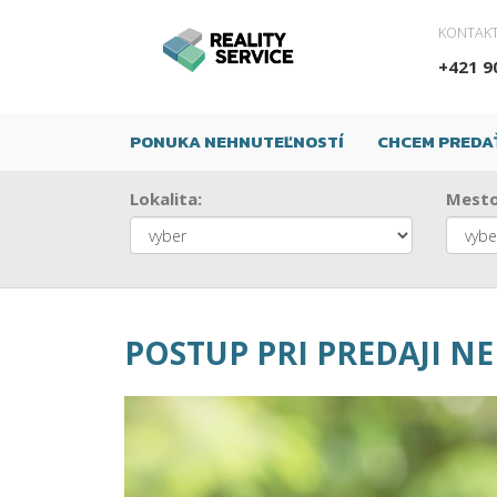
KONTAKT
+421 9
PONUKA NEHNUTEĽNOSTÍ
CHCEM PREDA
Lokalita:
Mesto
POSTUP PRI PREDAJI 