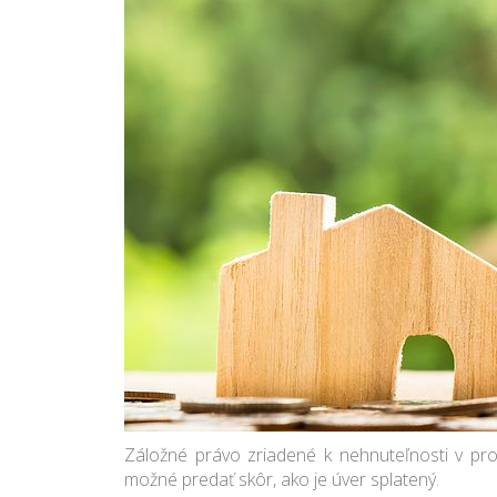
Záložné právo zriadené k nehnuteľnosti v pr
možné predať skôr, ako je úver splatený.