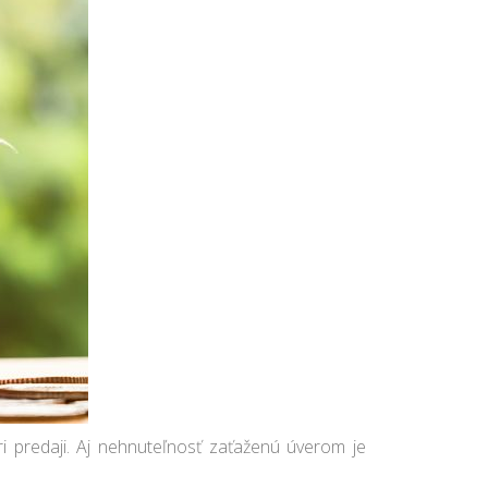
 predaji. Aj nehnuteľnosť zaťaženú úverom je