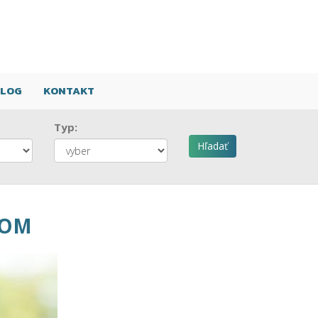
BLOG
KONTAKT
Typ:
Hľadať
ROM